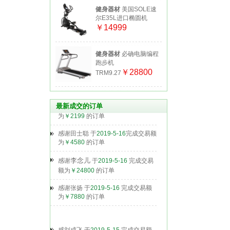
健身器材
美国SOLE速
尔E35L进口椭圆机
感刘成飞
于
2019-5-15
完成交易额
￥14999
为
￥7200
的订单
感谢王欣 于
2019-5-15
完成交易额
为
￥10800
的订单
健身器材
必确电脑编程
跑步机
感谢周杰 于
2019-5-15
￥28800
完成交易额
TRM9.27
为
￥4360
的订单
感谢张扬 于
2019-5-16
完成交易额
最新成交的订单
为
￥2199
的订单
感谢田士聪 于
2019-5-16
完成交易额
为
￥4580
的订单
李念儿
感谢
于
2019-5-16
完成交易
额为
￥24800
的订单
感谢张扬 于
2019-5-16
完成交易额
为
￥7880
的订单
感刘成飞
于
2019-5-15
完成交易额
为
￥7200
的订单