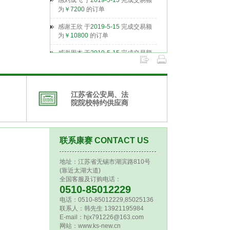
感谢王欣 于
2019-5-15
完成交易额
为
￥10800
的订单
感谢周杰 于
2019-5-15
完成交易额
为
￥4360
的订单
感谢张扬 于
2019-5-16
完成交易额
为
￥2199
的订单
江苏省公安局、法
感谢田士聪 于
2019-5-16
完成交易额
院院校特约供应商
为
￥4580
的订单
李念儿
感谢
于
2019-5-16
完成交易
额为
￥24800
的订单
联系康赛 CONTACT US
感谢张扬 于
2019-5-16
完成交易额
为
￥7880
的订单
地址：江苏省无锡市湖滨路810号
(靠近太湖大道)
全国客服及订购电话：
0510-85012229
电话：0510-85012229,85025136
联系人：韩先生 13921195984
E-mail：hjx791226@163.com
网站：www.ks-new.cn