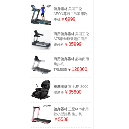
健身器材
美国正伦
AEON尊爵二号家用跑
￥6999
步机
商用健身器材
美国正伦
A75豪华原装进口商用
￥35999
跑步机
商用健身器材
必确商用
跑步机
￥128800
TRM885
按摩器材
富士JP-2000
￥35800
按摩椅
健身器材
正星M7s家用
款小型折叠 跑步机
￥5588