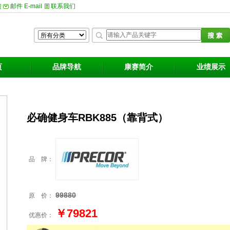
馈
邮件 E-mail
联系我们
页
品牌导航
康赛简介
业绩展示
必确健身车RBK885（靠背式）
品 牌：
99880
原 价：
￥79821
优惠价：