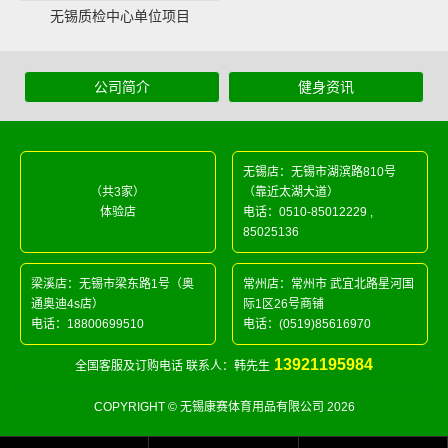
无锡质检中心单位项目
公司简介
健身资讯
无锡店：无锡市湖滨路810号
（共3家）
（靠近太湖大道）
体验店
电话：
0510-85012229
,
85025136
梁溪店：无锡市梁东路1号（奥
常州店：常州市 武宜北路星河国
通奥迪4s店）
际1区26号商铺
电话：
18800699510
电话：
(0519)85616970
13921195984
全国客服及订购电话 联系人：韩先生
COPYRIGHT © 无锡康赛体育用品有限公司 2026