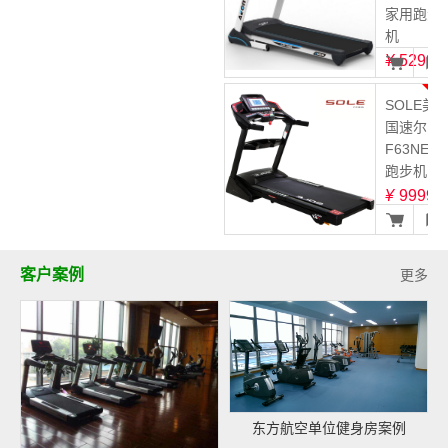
家用跑步
机
¥
5299
3
SOLE美
国速尔
F63NEW
跑步机
¥
9999
客户案例
更多
东方航空单位健身房案例