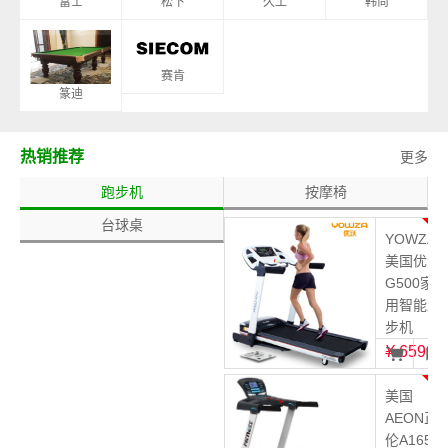
富士
松下
久工
韩尚
赛肯
篆迪
热销推荐
更多
跑步机
按摩椅
台球桌
1
YOWZA
美国优沃
G500家
用智能跑
步机
¥
6599
2
美国
AEON正
伦A165