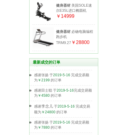
健身器材
美国SOLE速
尔E35L进口椭圆机
感刘成飞
于
2019-5-15
完成交易额
￥14999
为
￥7200
的订单
感谢王欣 于
2019-5-15
完成交易额
健身器材
必确电脑编程
为
￥10800
的订单
跑步机
￥28800
TRM9.27
感谢周杰 于
2019-5-15
完成交易额
为
￥4360
的订单
感谢张扬 于
2019-5-16
完成交易额
最新成交的订单
为
￥2199
的订单
感谢田士聪 于
2019-5-16
完成交易额
为
￥4580
的订单
李念儿
感谢
于
2019-5-16
完成交易
额为
￥24800
的订单
感谢张扬 于
2019-5-16
完成交易额
为
￥7880
的订单
感刘成飞
于
2019-5-15
完成交易额