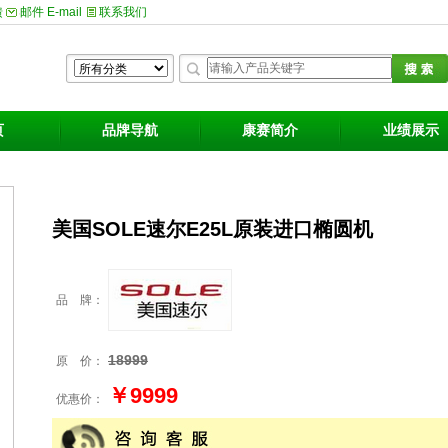
馈
邮件 E-mail
联系我们
页
品牌导航
康赛简介
业绩展示
美国SOLE速尔E25L原装进口椭圆机
品 牌：
18999
原 价：
￥9999
优惠价：