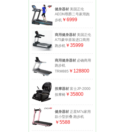
健身器材
美国正伦
AEON尊爵二号家用跑
￥6999
步机
商用健身器材
美国正伦
A75豪华原装进口商用
￥35999
跑步机
商用健身器材
必确商用
跑步机
￥128800
TRM885
按摩器材
富士JP-2000
￥35800
按摩椅
健身器材
正星M7s家用
款小型折叠 跑步机
￥5588