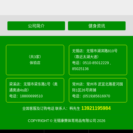
公司简介
健身资讯
无锡店：无锡市湖滨路810号
（共3家）
（靠近太湖大道）
体验店
电话：
0510-85012229
,
85025136
梁溪店：无锡市梁东路1号（奥
常州店：常州市 武宜北路星河国
通奥迪4s店）
际1区26号商铺
电话：
18800699510
电话：
(0519)85616970
13921195984
全国客服及订购电话 联系人：韩先生
COPYRIGHT © 无锡康赛体育用品有限公司 2026