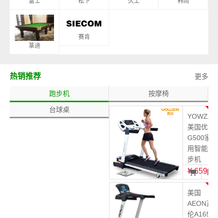
富士
松下
久工
韩尚
赛肯
篆迪
热销推荐
更多
跑步机
按摩椅
台球桌
1
YOWZA
美国优沃
G500家
用智能跑
步机
¥
6599
2
美国
AEON正
伦A165