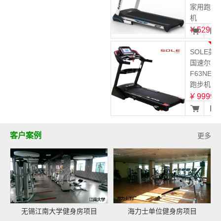
家用跑步
机
¥
5299
3
SOLE美
国速尔
F63NEW
跑步机
¥
9999
客户案例
更多
无锡江南大学健身房项目
海力士单位健身房项目