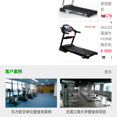
家用跑步
机
¥
5299
3
SOLE美
国速尔
F63NEW
跑步机
¥
9999
客户案例
更多
东方航空单位健身房案例
无锡江南大学健身房项目