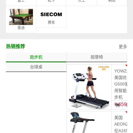
富士
松下
久工
韩尚
赛肯
篆迪
热销推荐
更多
跑步机
按摩椅
台球桌
1
YOWZA
美国优沃
G500家
用智能跑
步机
¥
6599
2
美国
AEON正
伦A165