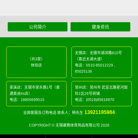
公司简介
健身资讯
无锡店：无锡市湖滨路810号
（共3家）
（靠近太湖大道）
体验店
电话：
0510-85012229
,
85025136
梁溪店：无锡市梁东路1号（奥
常州店：常州市 武宜北路星河国
通奥迪4s店）
际1区26号商铺
电话：
18800699510
电话：
(0519)85616970
13921195984
全国客服及订购电话 联系人：韩先生
COPYRIGHT © 无锡康赛体育用品有限公司 2026