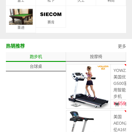
富士
松下
久工
韩尚
赛肯
篆迪
热销推荐
更多
跑步机
按摩椅
台球桌
1
YOWZA
美国优沃
G500家
用智能跑
步机
¥
6599
2
美国
AEON正
伦A165