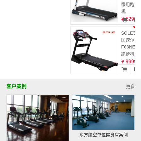
家用跑步
机
¥
5299
3
SOLE美
国速尔
F63NEW
跑步机
¥
9999
客户案例
更多
东方航空单位健身房案例