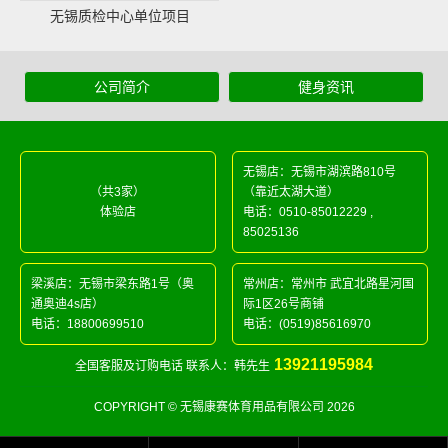
无锡质检中心单位项目
公司简介
健身资讯
无锡店：无锡市湖滨路810号
（共3家）
（靠近太湖大道）
体验店
电话：
0510-85012229
,
85025136
梁溪店：无锡市梁东路1号（奥
常州店：常州市 武宜北路星河国
通奥迪4s店）
际1区26号商铺
电话：
18800699510
电话：
(0519)85616970
13921195984
全国客服及订购电话 联系人：韩先生
COPYRIGHT © 无锡康赛体育用品有限公司 2026