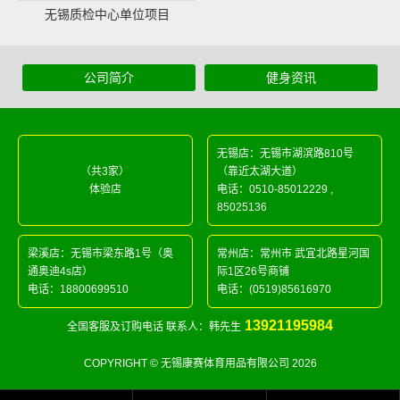
无锡质检中心单位项目
公司简介
健身资讯
无锡店：无锡市湖滨路810号
（共3家）
（靠近太湖大道）
体验店
电话：
0510-85012229
,
85025136
梁溪店：无锡市梁东路1号（奥
常州店：常州市 武宜北路星河国
通奥迪4s店）
际1区26号商铺
电话：
18800699510
电话：
(0519)85616970
13921195984
全国客服及订购电话 联系人：韩先生
COPYRIGHT © 无锡康赛体育用品有限公司 2026