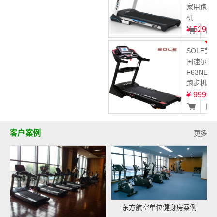
家用跑步
机
¥
5299
3
SOLE美
国速尔
F63NEW
跑步机
¥
9999
客户案例
更多
东方航空单位健身房案例