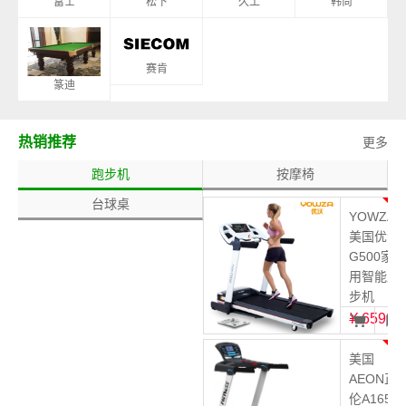
富士
松下
久工
韩尚
赛肯
篆迪
热销推荐
更多
跑步机
按摩椅
台球桌
1
YOWZA
美国优沃
G500家
用智能跑
步机
¥
6599
2
美国
AEON正
伦A165